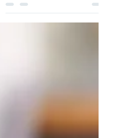
emprendimiento en México, tendrá que trabajar
para seguir impulsando la creación de nuevas