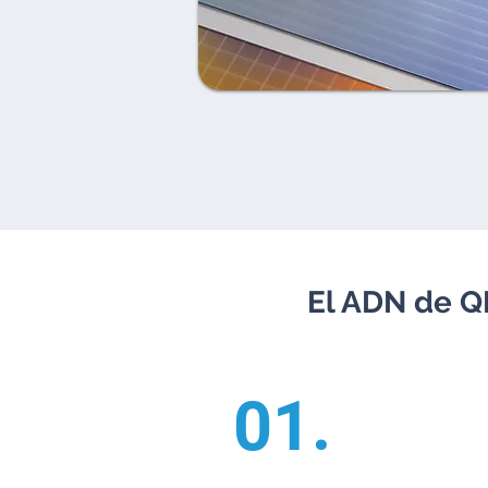
El ADN de QB
01.