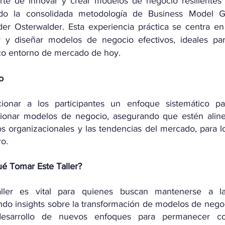
rte de innovar y crear modelos de negocio resilientes 
ando la consolidada metodología de Business Model G
er Osterwalder. Esta experiencia práctica se centra e
ar y diseñar modelos de negocio efectivos, ideales pa
co entorno de mercado de hoy.
o
cionar a los participantes un enfoque sistemático p
cionar modelos de negocio, asegurando que estén alin
os organizacionales y las tendencias del mercado, para l
o.
é Tomar Este Taller?
aller es vital para quienes buscan mantenerse a la
ndo insights sobre la transformación de modelos de nego
esarrollo de nuevos enfoques para permanecer co