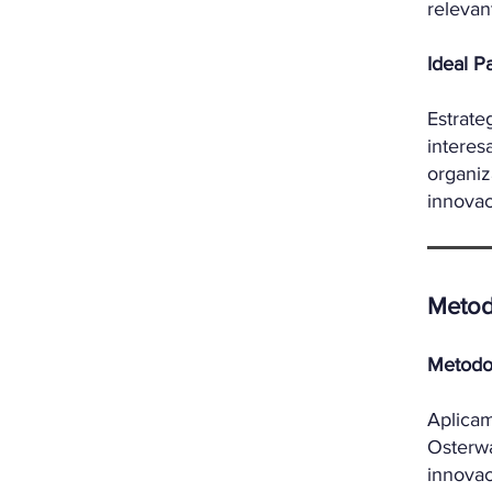
relevan
Ideal P
Estrat
intere
organi
innovac
Me
to
Metodo
Aplica
Osterwa
innovac