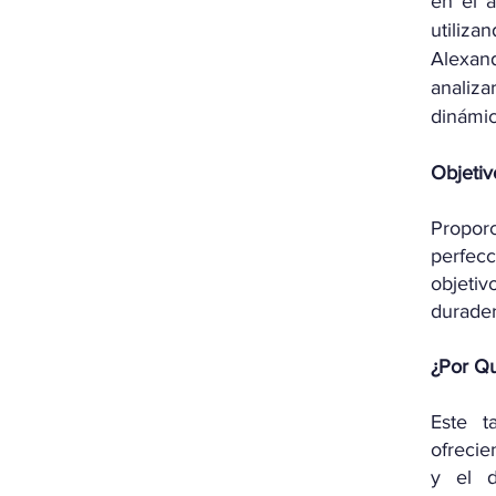
en el a
utiliz
Alexand
analiz
dinámi
Objetiv
Propor
perfec
objetiv
durader
¿Por Qu
Este t
ofrecie
y el d