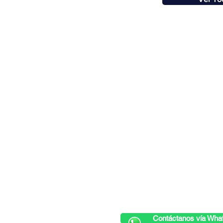
Conecta con nosotros:
hola@
What's App:
(55) 2673 3399
Contáctanos vía Wha