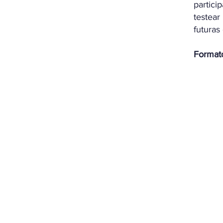
partici
testea
futuras
Format