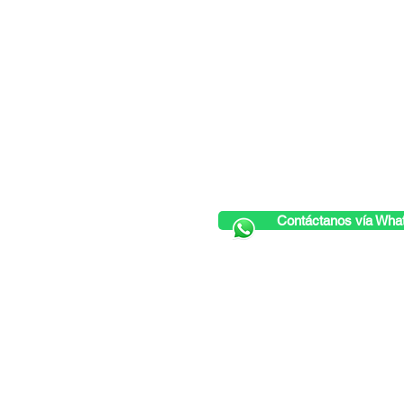
Conecta con nosotros:
hola@
What's App:
(55) 2673 3399
Contáctanos vía Wha
Amores 815; Col del Valle Ce
Ciudad de México, CDMX