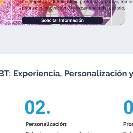
de empatizar, definir, idear, prototipar y probar, fo
prioriza la innovación y la experiencia del usuario.
Solicitar Información
T: Experiencia, Personalización 
02.
0
Personalización:
Pro