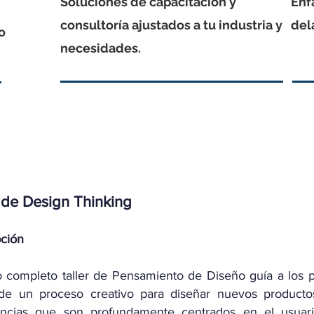
Soluciones de capacitación y
Enf
consultoría ajustados a tu industria y
del
to
necesidades.
r de Design Thinking
pción
 completo taller de Pensamiento de Diseño guía a los pa
 de un proceso creativo para diseñar nuevos productos
encias que son profundamente centrados en el usuario