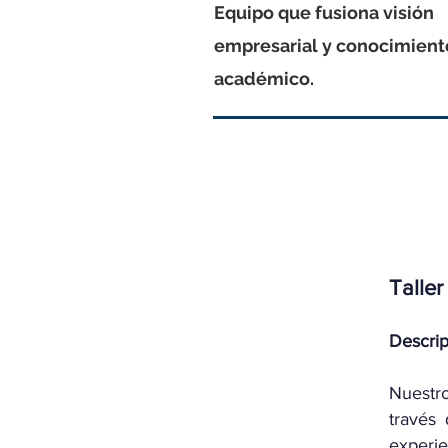
Equipo que fusiona visión
empresarial y conocimien
académico.
Talle
Descri
Nuestro
través
experi