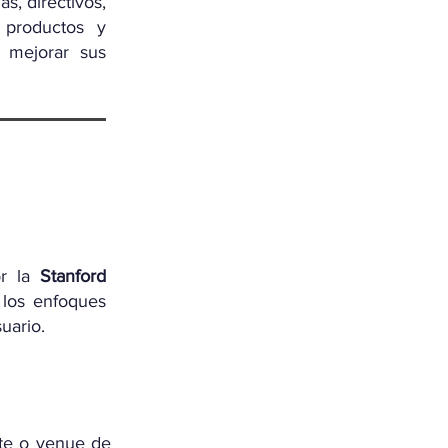
s, directivos,
 productos y
 mejorar sus
or la
Stanford
los enfoques
uario.
nte o venue de