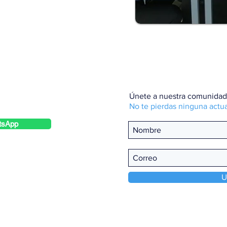
qbt-consulting.com
Únete a nuestra comunidad
No te pierdas ninguna actua
tsApp
ntro, Benito Juárez, 03100
U