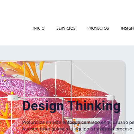
INICIO
SERVICIOS
PROYECTOS
INSIGH
Design Thinking
Profundiza en este enfoque centrado en el usuario pa
Nuestro taller guiará a tu equipo a través del proceso