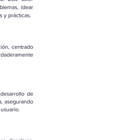
oblemas, idear
 y prácticas.
ción, centrado
rdaderamente
desarrollo de
ca, asegurando
usuario.