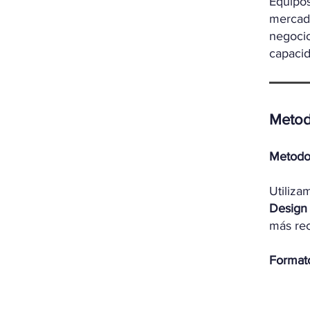
Equipos
mercad
negoci
capacid
Me
to
Metodo
Utiliz
Design
más rec
Format