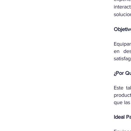
interac
solucio
Objetiv
Equipar
en des
satisfa
¿Por Qu
Este ta
product
que las
Ideal P